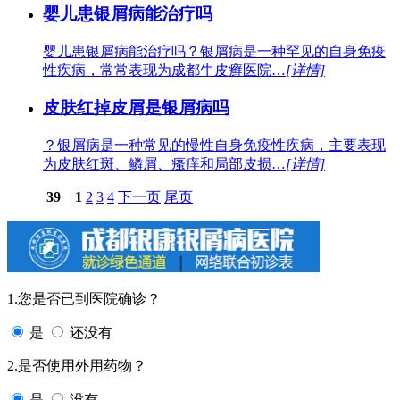
婴儿患银屑病能治疗吗
婴儿患银屑病能治疗吗？银屑病是一种罕见的自身免疫
性疾病，常常表现为成都牛皮癣医院…
[详情]
皮肤红掉皮屑是银屑病吗
？银屑病是一种常见的慢性自身免疫性疾病，主要表现
为皮肤红斑、鳞屑、瘙痒和局部皮损…
[详情]
39
1
2
3
4
下一页
尾页
1.您是否已到医院确诊？
是
还没有
2.是否使用外用药物？
是
没有