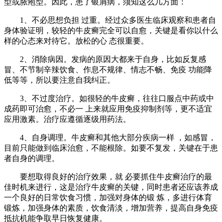
型或脓疱型。因此，患了银屑病，须知这么几方面：
1、不必思想负担 过重。经过众多医生临床观察和患者自
身体验证明，较轻的牛皮癣完全可以自愈，关键是看你以什么
样的心态来对待它。放松的心 态很重要。
2、消除病因。发病的原因大都来于自身，比如反复感
冒、不节制辛辣饮食、作息不规律、情志不畅、免疫 功能降
低等等，所以要注意自我纠正。
3、不过度治疗。如很轻的牛皮癣，往往口服点中药或中
成药即可治愈，不必一 上来就应用免疫抑制剂等，更不适宜
应用激素。治疗应遵循逐级用药法。
4、自身调理。牛皮癣和其他大部分疾病一样 ，如感冒，
目前只能做到临床治愈，不能根除。如要不复发，关键在于患
者自身的调理。
要想取得良好的治疗效果，就 必要抓住牛皮癣治疗的最
佳时机来进行，这是治疗牛皮癣的关键，同时患者还应该养成
一个良好的日常饮食习惯，加强对身体的锻 炼，多进行体育
锻炼，加强身体的素质，饮食清淡，增加营养，提高自身免疫
抵抗机能争取早日恢复健康。