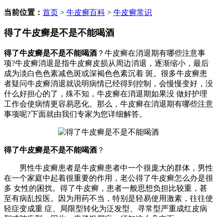
当前位置：
首页
>
牛皮癣百科
>
牛皮癣常识
得了牛皮癣是不是不能喝酒
得了牛皮癣是不是不能喝酒
？牛皮癣在消退期有哪些注意事
项?牛皮癣消退是指牛皮癣皮损从周边消退，逐渐缩小，最后
成为淡白色色素减色斑或深褐色色素沉着 斑。很多牛皮癣患
者疑问牛皮癣消退就说明病情已经得到控制，会慢慢变好，没
什么好担心的了，殊不知，牛皮癣在消退期如果没 做好护理
工作会使病情更容易恶化。那么，牛皮癣在消退期有哪些注意
事项呢?下面就由我们专家为您详细解答。
得了牛皮癣是不是不能喝酒
？
男性牛皮癣患者是牛皮癣患者中一个很庞大的群体，男性
在一个家庭中起着很重要的作用，老公得了牛皮癣怎么办是很
多 女性的困扰。得了牛皮癣，患者一般思想负担比较重，甚
至有病乱投医。因为用药不当，特别是轻易使用激素，往往使
轻症变成重 症、局限型转化为泛发型、寻常型严重成红皮病