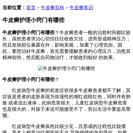
当前位置：
首页
>
牛皮癣百科
>
牛皮癣常识
牛皮癣护理小窍门有哪些
牛皮癣护理小窍门有哪些
？牛皮癣患者一般的治愈时间都比较
长，虽然患者求治心切但往往收效欠佳，进而形成精神压力；
而且发病部位暴露在外，影响美观 ，加重了心理负担。因
此，要想治好牛皮癣，首先需要缓解患者的心理压力，治愈其
精神创伤，然后配合药物治疗，才能收到较好 的效果。
牛皮癣护理小窍门有哪些
？
红皮病型牛皮癣的初发症状很多牛皮癣患者都不了解，其
症状是患者的皮肤表现为弥漫性的潮红或暗红色，同时伴有肿
胀 或者流出液体，此病危害很大，儿童红皮病型牛皮癣危害
也是很大的，对孩子来说可能接受不了，所以生活中要提高警
惕。
红皮病型牛皮癣虽然比较少见，且形成的过程也比较缓
慢。基本上都是治疗用药的不当 导致病情的急剧恶化。如果