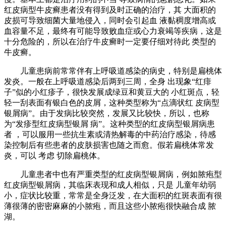
红皮病型牛皮癣患者没有得到及时正确的治疗，其 大面积的
皮损可导致细菌大量地侵入，同时会引起血 液黏稠度增高或
血容量不足，最终有可能导致败血症或心力衰竭等疾病，这是
十分危险的，所以在治疗牛皮癣时一定要仔细对待此 类型的
牛皮癣。
儿童患病前常常伴有上呼吸道感染的病史，特别是扁桃体
发炎。一般在上呼吸道感染后两到三周，全身 出现象“红痱
子”似的小红疹子，很快发展成绿豆和黄豆大的 小红斑点，轻
轻一刮表面有银白色的皮屑，这种类型称为“点滴状红 皮病型
银屑病”。由于发病比较突然，发展又比较快，所以，也称
为“发疹型红皮病型银屑 病”。这种类型的红皮病型银屑病患
者 ，可以服用一些抗生素或清热解毒的中药治疗感染，待感
染控制后有些患者的皮肤损害也随之而愈。假若扁桃体常发
炎，可以 考虑 切除扁桃体。
儿童患者中也有严重类型的红皮病型银屑病，例如脓疱型
红皮病型银屑病，其临床表现和成人相似，只是 儿童年幼弱
小，症状比较重，常常是全身泛发，在大面积的红斑表面有很
薄很薄的密密麻麻的小脓疱，而且这些小脓疱很快融合成 脓
湖。