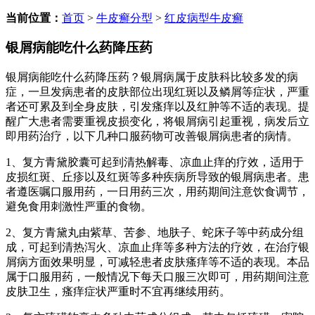
当前位置：
首页
>
牛皮癣分型
>
红皮病型牛皮癣
银屑病能吃什么药降压药
银屑病能吃什么药降压药？银屑病属于皮肤科比较多发的病
症，一旦发病患者的皮肤部位出现红斑以及鳞屑等症状，严重
者还可累及到全身皮肤，引发瘙痒以及红肿等不适的表现。提
醒广大患者需要重视皮损变化，将银屑病引起重视，病发后立
即用药治疗，以下几种口服药物可改善银屑病患者的病情。
1、复方青黛胶囊可起到清热解毒、凉血止痒的疗效，适用于
皮损红斑、丘疹以及红斑等多种疾病所导致的银屑病患者。患
者遵医嘱口服用药，一日用药三次，用药期间注意饮食调节，
避免食用刺激性严重的食物。
2、复方青黛丸由紫草、苦参、地肤子、蛇床子等中药成分组
成，可起到清热泻火、凉血止痒等多种方法的疗效，在治疗银
屑病方面效果明显，可减轻患者皮肤瘙痒等不适的表现。本品
属于口服用药，一般情况下每天口服三次即可，用药期间注意
皮肤卫生，瘙痒症状严重时不宜再继续用药。