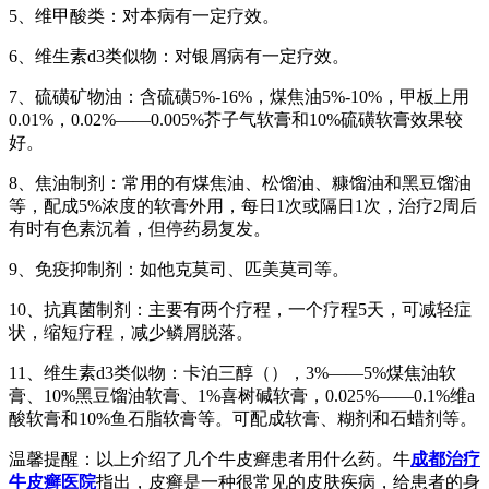
5、维甲酸类：对本病有一定疗效。
6、维生素d3类似物：对银屑病有一定疗效。
7、硫磺矿物油：含硫磺5%-16%，煤焦油5%-10%，甲板上用
0.01%，0.02%——0.005%芥子气软膏和10%硫磺软膏效果较
好。
8、焦油制剂：常用的有煤焦油、松馏油、糠馏油和黑豆馏油
等，配成5%浓度的软膏外用，每日1次或隔日1次，治疗2周后
有时有色素沉着，但停药易复发。
9、免疫抑制剂：如他克莫司、匹美莫司等。
10、抗真菌制剂：主要有两个疗程，一个疗程5天，可减轻症
状，缩短疗程，减少鳞屑脱落。
11、维生素d3类似物：卡泊三醇（），3%——5%煤焦油软
膏、10%黑豆馏油软膏、1%喜树碱软膏，0.025%——0.1%维a
酸软膏和10%鱼石脂软膏等。可配成软膏、糊剂和石蜡剂等。
温馨提醒：以上介绍了几个牛皮癣患者用什么药。牛
成都治疗
牛皮癣医院
指出，皮癣是一种很常见的皮肤疾病，给患者的身