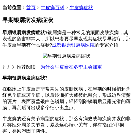
当前位置：
首页
>
牛皮癣百科
>
牛皮癣症状
早期银屑病发病症状
早期银屑病发病症状?
银屑病是一种常见的顽固皮肤疾病，其
表现的危害非常大，所以患者要尽早发现其症状尽早治疗，那
牛皮癣早期有什么症状?
成都银康银屑病医院
的专家介绍。
》》》推荐阅读：
为什么牛皮癣在冬季里会加重
早期银屑病发病症状?
在临床上牛皮癣是非常常见的皮肤疾病，在早期的时候初起为
红色丘疹或斑丘疹，以后逐渐扩大或彼此融合，形成边界清楚
的斑片，表面覆盖银白色鳞屑，轻轻刮除鳞屑后显露光滑的薄
膜，再刮后可出现多个细小出血点。
牛皮癣的还有关节病型的症状，那么有病史或与疾病并发的非
对称性外周多关节炎，累及远心端小关节，伴有指(趾)甲损
害，类风湿因子阴性。