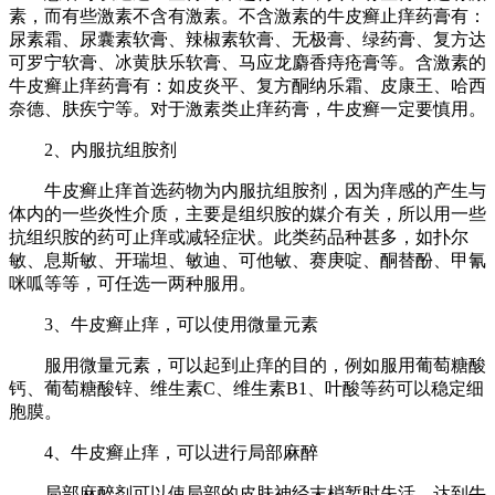
素，而有些激素不含有激素。不含激素的牛皮癣止痒药膏有：
尿素霜、尿囊素软膏、辣椒素软膏、无极膏、绿药膏、复方达
可罗宁软膏、冰黄肤乐软膏、马应龙麝香痔疮膏等。含激素的
牛皮癣止痒药膏有：如皮炎平、复方酮纳乐霜、皮康王、哈西
奈德、肤疾宁等。对于激素类止痒药膏，牛皮癣一定要慎用。
2、内服抗组胺剂
牛皮癣止痒首选药物为内服抗组胺剂，因为痒感的产生与
体内的一些炎性介质，主要是组织胺的媒介有关，所以用一些
抗组织胺的药可止痒或减轻症状。此类药品种甚多，如扑尔
敏、息斯敏、开瑞坦、敏迪、可他敏、赛庚啶、酮替酚、甲氰
咪呱等等，可任选一两种服用。
3、牛皮癣止痒，可以使用微量元素
服用微量元素，可以起到止痒的目的，例如服用葡萄糖酸
钙、葡萄糖酸锌、维生素C、维生素B1、叶酸等药可以稳定细
胞膜。
4、牛皮癣止痒，可以进行局部麻醉
局部麻醉剂可以使局部的皮肤神经末梢暂时失活，达到牛