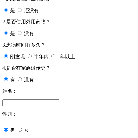
是
还没有
2.是否使用外用药物？
是
没有
3.患病时间有多久？
刚发现
半年内
1年以上
4.是否有家族遗传史？
有
没有
姓名：
性别：
男
女