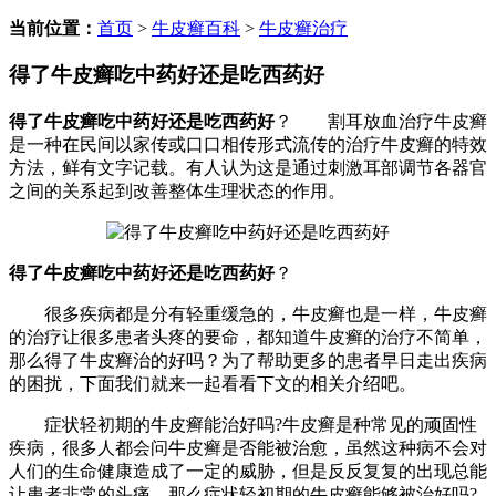
当前位置：
首页
>
牛皮癣百科
>
牛皮癣治疗
得了牛皮癣吃中药好还是吃西药好
得了牛皮癣吃中药好还是吃西药好
？ 割耳放血治疗牛皮癣
是一种在民间以家传或口口相传形式流传的治疗牛皮癣的特效
方法，鲜有文字记载。有人认为这是通过刺激耳部调节各器官
之间的关系起到改善整体生理状态的作用。
得了牛皮癣吃中药好还是吃西药好
？
很多疾病都是分有轻重缓急的，牛皮癣也是一样，牛皮癣
的治疗让很多患者头疼的要命，都知道牛皮癣的治疗不简单，
那么得了牛皮癣治的好吗？为了帮助更多的患者早日走出疾病
的困扰，下面我们就来一起看看下文的相关介绍吧。
症状轻初期的牛皮癣能治好吗?牛皮癣是种常见的顽固性
疾病，很多人都会问牛皮癣是否能被治愈，虽然这种病不会对
人们的生命健康造成了一定的威胁，但是反反复复的出现总能
让患者非常的头痛，那么症状轻初期的牛皮癣能够被治好吗?