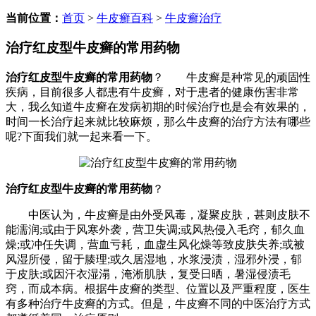
当前位置：
首页
>
牛皮癣百科
>
牛皮癣治疗
治疗红皮型牛皮癣的常用药物
治疗红皮型牛皮癣的常用药物
？ 牛皮癣是种常见的顽固性
疾病，目前很多人都患有牛皮癣，对于患者的健康伤害非常
大，我么知道牛皮癣在发病初期的时候治疗也是会有效果的，
时间一长治疗起来就比较麻烦，那么牛皮癣的治疗方法有哪些
呢?下面我们就一起来看一下。
治疗红皮型牛皮癣的常用药物
？
中医认为，牛皮癣是由外受风毒，凝聚皮肤，甚则皮肤不
能濡润;或由于风寒外袭，营卫失调;或风热侵入毛窍，郁久血
燥;或冲任失调，营血亏耗，血虚生风化燥等致皮肤失养;或被
风湿所侵，留于腠理;或久居湿地，水浆浸渍，湿邪外浸，郁
于皮肤;或因汗衣湿溻，淹淅肌肤，复受日晒，暑湿侵渍毛
窍，而成本病。根据牛皮癣的类型、位置以及严重程度，医生
有多种治疗牛皮癣的方式。但是，牛皮癣不同的中医治疗方式