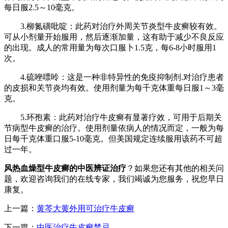
每日服2.5～10毫克。
3.柳氮磺吡啶：此药对治疗外周关节炎型牛皮癣较有效。
可从小剂量开始服用，然后逐渐加量，这有助于减少不良反应
的出现。成人的常用量为每次口服卜1.5克，每6-8小时服用1
次。
4.硫唑嘌呤：这是一种非特异性的免疫抑制剂.对治疗患者
的皮损和关节炎均有效。使用剂量为每千克体重每日服1～3毫
克。
5.环孢素：此药对治疗牛皮癣有显著疗效，可用于后期关
节病型牛皮癣的治疗。使用剂量依病人的情况而定，一般为每
日每千克体重口服5-10毫克。但美国规定连续服用该药不可超
过一年。
风热血燥型牛皮癣的中医辨证治疗
？如果您还有其他的相关问
题，欢迎咨询我们的在线专家，我们竭诚为您服务，祝您早日
康复。
上一篇：
黄芩大黄外用可治疗牛皮癣
下一篇：
中医治疗牛皮癣禁忌