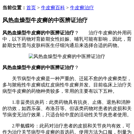
当前位置：
首页
>
牛皮癣百科
>
牛皮癣治疗
风热血燥型牛皮癣的中医辨证治疗
风热血燥型牛皮癣的中医辨证治疗
？ 治疗牛皮癣的外用药
中，以下药物对育龄期女性妊娠、哺乳可能有影响，因此，育
龄期女性需与皮肤科医生仔细沟通后来选择合适的药物。
风热血燥型牛皮癣的中医辨证治疗
？
关节病型牛皮癣是一种严重的、迁延不愈的牛皮癣类型，
多与脓疱性牛皮癣或红皮病性牛皮癣并发。目前临床上治疗关
病型牛皮癣的药物种类较多，常用的主要有以下五种。
1.非甾类抗炎药：此类药物具有抗炎、止痛、退热和消肿
的功效，如西乐葆、布洛芬等。但该类药物对患者的皮损和关
节病变无治疗效果，只适合轻中度的活动性关节炎患者使用。
2.甲氨蝶呤：此药对治疗患者的皮损和关节炎均有效，可
作为治疗关节病型牛皮癣的首选药。使用方法为口服，剂量为