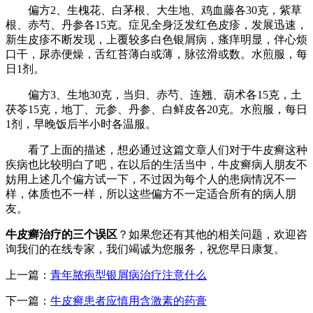
偏方2、生槐花、白茅根、大生地、鸡血藤各30克，紫草
根、赤芍、丹参各15克。症见全身泛发红色皮疹，发展迅速，
新生皮疹不断发现，上覆较多白色银屑病，瘙痒明显，伴心烦
口干，尿赤便燥，舌红苔薄白或薄，脉弦滑或数。水煎服，每
日1剂。
偏方3、生地30克，当归、赤芍、连翘、葫术各15克，土
茯苓15克，地丁、元参、丹参、白鲜皮各20克。水煎服，每日
1剂，早晚饭后半小时各温服。
看了上面的描述，想必通过这篇文章人们对于牛皮癣这种
疾病也比较明白了吧，在以后的生活当中，牛皮癣病人朋友不
妨用上述几个偏方试一下，不过因为每个人的患病情况不一
样，体质也不一样，所以这些偏方不一定适合所有的病人朋
友。
牛皮癣治疗的三个误区
？如果您还有其他的相关问题，欢迎咨
询我们的在线专家，我们竭诚为您服务，祝您早日康复。
上一篇：
青年脓疱型银屑病治疗注意什么
下一篇：
牛皮癣患者应慎用含激素的药膏