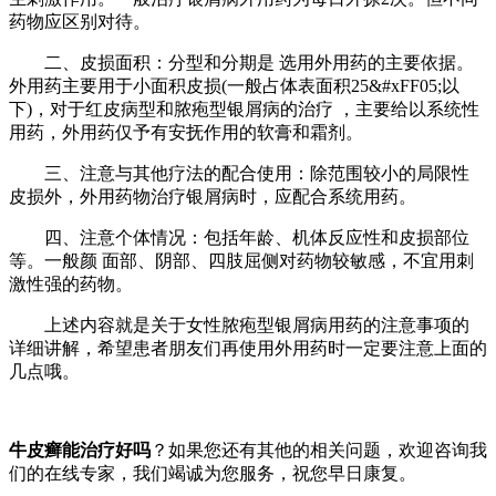
药物应区别对待。
二、皮损面积：分型和分期是 选用外用药的主要依据。
外用药主要用于小面积皮损(一般占体表面积25&#xFF05;以
下)，对于红皮病型和脓疱型银屑病的治疗 ，主要给以系统性
用药，外用药仅予有安抚作用的软膏和霜剂。
三、注意与其他疗法的配合使用：除范围较小的局限性
皮损外，外用药物治疗银屑病时，应配合系统用药。
四、注意个体情况：包括年龄、机体反应性和皮损部位
等。一般颜 面部、阴部、四肢屈侧对药物较敏感，不宜用刺
激性强的药物。
上述内容就是关于女性脓疱型银屑病用药的注意事项的
详细讲解，希望患者朋友们再使用外用药时一定要注意上面的
几点哦。
牛皮癣能治疗好吗
？如果您还有其他的相关问题，欢迎咨询我
们的在线专家，我们竭诚为您服务，祝您早日康复。