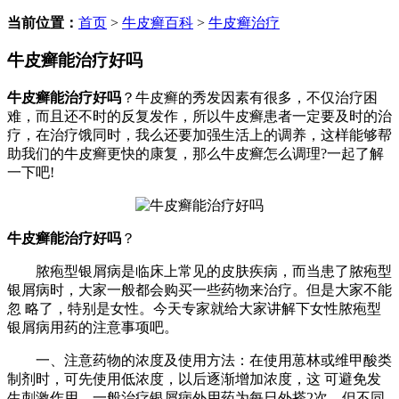
当前位置：
首页
>
牛皮癣百科
>
牛皮癣治疗
牛皮癣能治疗好吗
牛皮癣能治疗好吗
？牛皮癣的秀发因素有很多，不仅治疗困
难，而且还不时的反复发作，所以牛皮癣患者一定要及时的治
疗，在治疗饿同时，我么还要加强生活上的调养，这样能够帮
助我们的牛皮癣更快的康复，那么牛皮癣怎么调理?一起了解
一下吧!
牛皮癣能治疗好吗
？
脓疱型银屑病是临床上常见的皮肤疾病，而当患了脓疱型
银屑病时，大家一般都会购买一些药物来治疗。但是大家不能
忽 略了，特别是女性。今天专家就给大家讲解下女性脓疱型
银屑病用药的注意事项吧。
一、注意药物的浓度及使用方法：在使用葸林或维甲酸类
制剂时，可先使用低浓度，以后逐渐增加浓度，这 可避免发
生刺激作用。一般治疗银屑病外用药为每日外搽2次。但不同