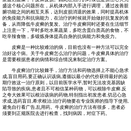
盛这个核心问题所在，从机体内部入手进行调理，通过改善脏
腑功能之间的相互关系，达到皮损消退的效果，同时提高机体
的免疫能力和抗病能力，在治疗的时候就开始做好抗复发的准
备，从而降低牛皮癣的复发。治疗牛皮癣同时还要在生活细节
上注意一下，平时多吃水果蔬菜，多吃含蛋白质高的食物，不
吃辛辣食物，多锻炼身体提高自身的抗病能力和免疫力。
皮癣是一种比较难治的病，目前也没有一种方法可以完全
治好这个病。关于牛皮癣怎么治疗的问题，牛皮癣具体的治疗
是需要根据患者的病情和综合情况来制定治疗方案。
牛皮癣治疗比较棘手，治疗方法和药物选择上不能心急求
成,盲目用药,要正确认识该病,遵循以最小的代价获得最好的远
期疗效这一治疗原则，以目前医学水平,暂时无法攻克基因缺
陷导致的疾病,患者且不可相信某种药物，可以根除牛皮癣.反
之夸大效果可以根治该病的药物,特别指出初发患者,切忌心急
求成,选药盲目,希求根治.治疗药物要在专业医师的指导下使用,
避免自行看广告,乱用药。牛皮癣的治疗方法有很多，患者必
须要到正规医院去进行检查，找到病因，对症下药。