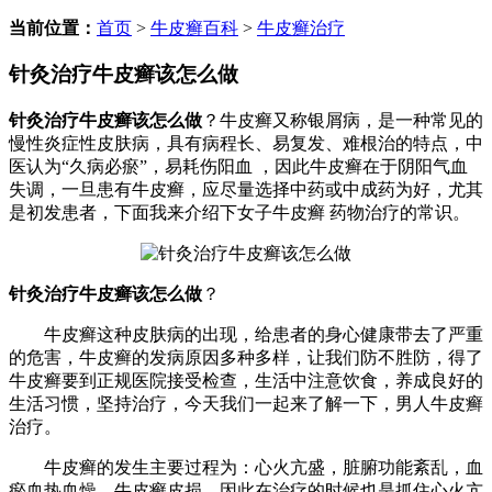
当前位置：
首页
>
牛皮癣百科
>
牛皮癣治疗
针灸治疗牛皮癣该怎么做
针灸治疗牛皮癣该怎么做
？牛皮癣又称银屑病，是一种常见的
慢性炎症性皮肤病，具有病程长、易复发、难根治的特点，中
医认为“久病必瘀”，易耗伤阳血 ，因此牛皮癣在于阴阳气血
失调，一旦患有牛皮癣，应尽量选择中药或中成药为好，尤其
是初发患者，下面我来介绍下女子牛皮癣 药物治疗的常识。
针灸治疗牛皮癣该怎么做
？
牛皮癣这种皮肤病的出现，给患者的身心健康带去了严重
的危害，牛皮癣的发病原因多种多样，让我们防不胜防，得了
牛皮癣要到正规医院接受检查，生活中注意饮食，养成良好的
生活习惯，坚持治疗，今天我们一起来了解一下，男人牛皮癣
治疗。
牛皮癣的发生主要过程为：心火亢盛，脏腑功能紊乱，血
瘀血热血燥，牛皮癣皮损。因此在治疗的时候也是抓住心火亢