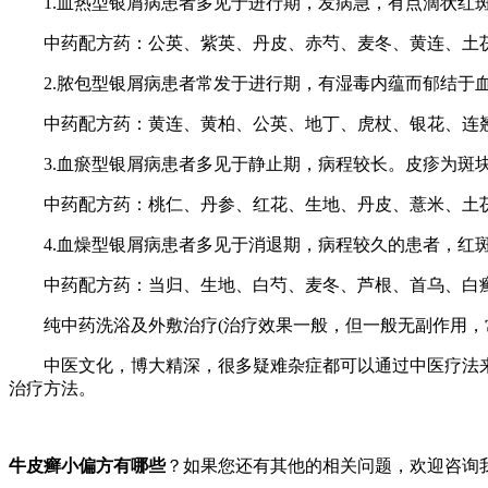
1.血热型银屑病患者多见于进行期，发病急，有点滴状红斑
中药配方药：公英、紫英、丹皮、赤芍、麦冬、黄连、土
2.脓包型银屑病患者常发于进行期，有湿毒内蕴而郁结于血
中药配方药：黄连、黄柏、公英、地丁、虎杖、银花、连翘
3.血瘀型银屑病患者多见于静止期，病程较长。皮疹为斑块
中药配方药：桃仁、丹参、红花、生地、丹皮、薏米、土茯
4.血燥型银屑病患者多见于消退期，病程较久的患者，红斑
中药配方药：当归、生地、白芍、麦冬、芦根、首乌、白
纯中药洗浴及外敷治疗(治疗效果一般，但一般无副作用，常
中医文化，博大精深，很多疑难杂症都可以通过中医疗法来
治疗方法。
牛皮癣小偏方有哪些
？如果您还有其他的相关问题，欢迎咨询