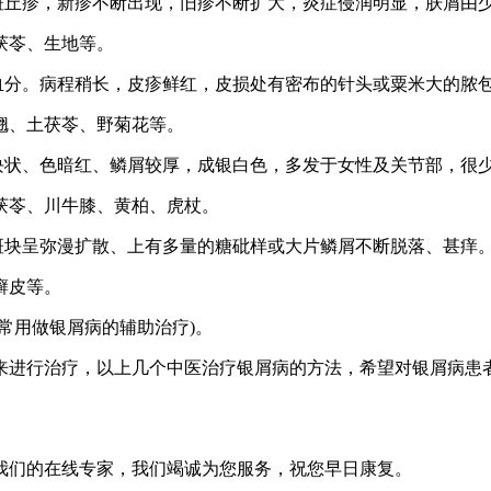
丘疹，新疹不断出现，旧疹不断扩大，炎症侵润明显，肤屑由
茯苓、生地等。
分。病程稍长，皮疹鲜红，皮损处有密布的针头或粟米大的脓包，
、土茯苓、野菊花等。
状、色暗红、鳞屑较厚，成银白色，多发于女性及关节部，很
苓、川牛膝、黄柏、虎杖。
块呈弥漫扩散、上有多量的糖砒样或大片鳞屑不断脱落、甚痒
癣皮等。
用做银屑病的辅助治疗)。
进行治疗，以上几个中医治疗银屑病的方法，希望对银屑病患者
我们的在线专家，我们竭诚为您服务，祝您早日康复。