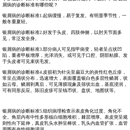
屑病的诊断标准有哪些呢？
银屑病的诊断标准1.起病缓慢，易于复发。有明显季节性，一
般冬重夏轻。
银屑病的诊断标准2.好发于头皮、四肢伸侧，以肘关节面多
见，常泛发全身。
银屑病的诊断标准3.部分病人可见指甲病变，轻者呈点状凹
陷，重者甲板增厚，光泽消失。或可见于口腔、阴部粘膜。发
于头皮者可见束状毛发。
银屑病的诊断标准4.皮损初为针尖至扁豆大的炎性红色丘疹，
常呈点滴状分布，迅速增大，表面覆盖银白色多层性鳞屑，状
如云母。鳞屑剥离后，可见薄膜现象及筛状出血，基底浸润，
可有同形反应。陈旧皮疹可呈钱币状、盘状、地图状等。
银屑病的诊断标准5.组织病理检查示表皮角化过度、角化不
全。角层内有中性多形核白细胞堆积，棘层增厚。表皮突呈规
则性向下延伸，真皮乳头水肿呈棒状，乳头内血管扩张，血管
周围有炎性细胞浸润。