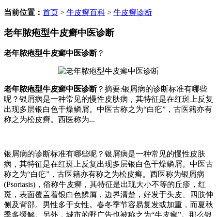
当前位置：
首页
>
牛皮癣百科
>
牛皮癣诊断
老年脓疱型牛皮癣中医诊断
老年脓疱型牛皮癣中医诊断
？
老年脓疱型牛皮癣中医诊断
？摘要:银屑病的诊断标准有哪些
呢？银屑病是一种常见的慢性皮肤病，其特征是在红斑上反复
出现多层银白色干燥鳞屑。中医古称之为“白疕”，古医籍亦有
称之为松皮癣。西医称为...
银屑病的诊断标准有哪些呢？银屑病是一种常见的慢性皮肤
病，其特征是在红斑上反复出现多层银白色干燥鳞屑。中医古
称之为“白疕”，古医籍亦有称之为松皮癣。西医称为银屑病
(Psoriasis)，俗称牛皮癣，其特征是出现大小不等的丘疹，红
斑，表面覆盖着银白色鳞屑，边界清楚，好发于头皮、四肢伸
侧及背部。男性多于女性。春冬季节容易复发或加重，而夏秋
季多缓解。另外，城市的野广告也被称之为“牛皮癣”。那么银