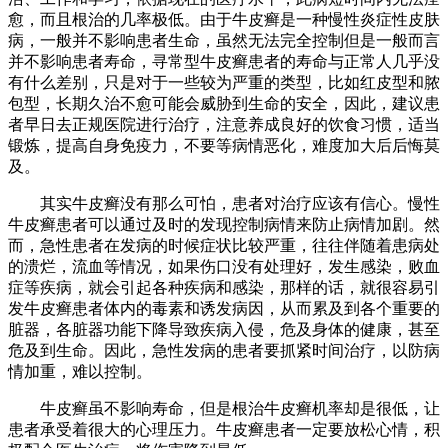
愈，而且根治的几率极低。由于牛皮癣是一种慢性炎症性皮肤
病，一般并不影响患者生命，虽然无法完全控制但是一般而言
并不影响患者寿命，寻常型牛皮癣患者的寿命与正常人几乎没
有什么差别，只是对于一些较为严重的类型，比如红皮型和脓
包型，长期久治不愈可能会威胁到生命的安全，因此，建议患
者早日去正规医院进行治疗，注意养成良好的饮食习惯，适当
锻炼，提高自身免疫力，不要等病情恶化，难度加大后后悔莫
及。
其实牛皮癣没有那么可怕，患者对治疗应该有信心。慢性
牛皮癣患者可以通过及时的发现控制病情来防止病情加剧。然
而，急性患者在发病的时候症状比较严重，往往伴随着患病处
的溃烂，流血等情况，如果伤口没有处理好，发生感染，败血
症等疾病，就会引起各种疾病和感染，那样的话，就很容易引
发牛皮癣患者体内的毒素和诱发病因，从而累及到各个重要的
脏器，各脏器功能下降导致疾病入侵，危及身体的健康，甚至
危及到生命。因此，急性发病的患者要抓紧时间治疗，以防病
情加重，难以控制。
牛皮癣虽不影响寿命，但是根治牛皮癣机率却是很低，让
患者承受着很大的心理压力。牛皮癣患者一定要放松心情，积