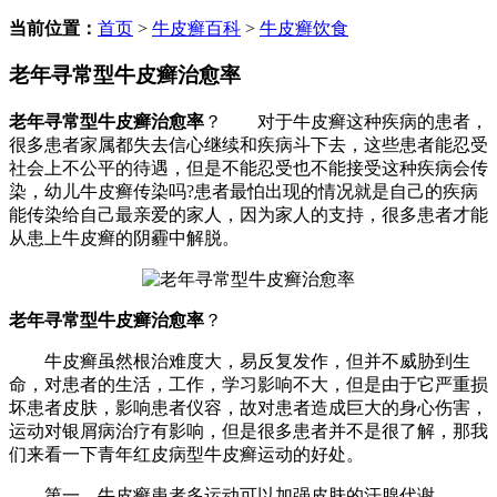
当前位置：
首页
>
牛皮癣百科
>
牛皮癣饮食
老年寻常型牛皮癣治愈率
老年寻常型牛皮癣治愈率
？ 对于牛皮癣这种疾病的患者，
很多患者家属都失去信心继续和疾病斗下去，这些患者能忍受
社会上不公平的待遇，但是不能忍受也不能接受这种疾病会传
染，幼儿牛皮癣传染吗?患者最怕出现的情况就是自己的疾病
能传染给自己最亲爱的家人，因为家人的支持，很多患者才能
从患上牛皮癣的阴霾中解脱。
老年寻常型牛皮癣治愈率
？
牛皮癣虽然根治难度大，易反复发作，但并不威胁到生
命，对患者的生活，工作，学习影响不大，但是由于它严重损
坏患者皮肤，影响患者仪容，故对患者造成巨大的身心伤害，
运动对银屑病治疗有影响，但是很多患者并不是很了解，那我
们来看一下青年红皮病型牛皮癣运动的好处。
第一，牛皮癣患者多运动可以加强皮肤的汗腺代谢。