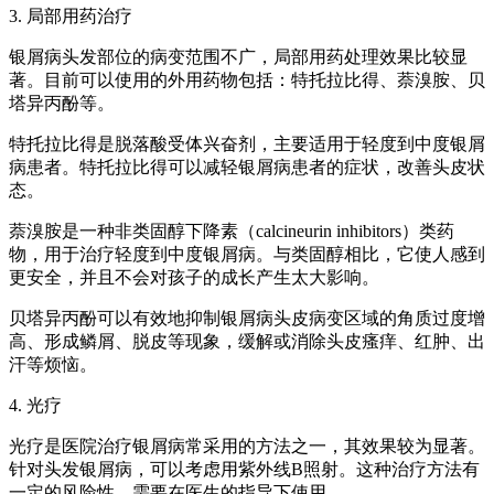
3. 局部用药治疗
银屑病头发部位的病变范围不广，局部用药处理效果比较显
著。目前可以使用的外用药物包括：特托拉比得、萘溴胺、贝
塔异丙酚等。
特托拉比得是脱落酸受体兴奋剂，主要适用于轻度到中度银屑
病患者。特托拉比得可以减轻银屑病患者的症状，改善头皮状
态。
萘溴胺是一种非类固醇下降素（calcineurin inhibitors）类药
物，用于治疗轻度到中度银屑病。与类固醇相比，它使人感到
更安全，并且不会对孩子的成长产生太大影响。
贝塔异丙酚可以有效地抑制银屑病头皮病变区域的角质过度增
高、形成鳞屑、脱皮等现象，缓解或消除头皮瘙痒、红肿、出
汗等烦恼。
4. 光疗
光疗是医院治疗银屑病常采用的方法之一，其效果较为显著。
针对头发银屑病，可以考虑用紫外线B照射。这种治疗方法有
一定的风险性，需要在医生的指导下使用。