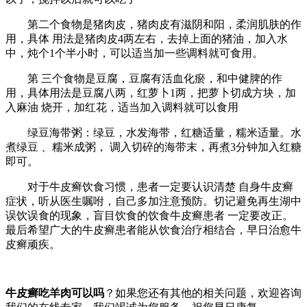
第二个食物是猪肉皮，猪肉皮有滋阴和阳，柔润肌肤的作
用，具体 用法是猪肉皮4两左右，去掉上面的猪油，加入水
中，炖个1个半小时，可以适当加一些调料就可食用。
第 三个食物是豆腐，豆腐有活血化瘀，和中健脾的作
用，具体用法是豆腐八两，红萝卜1两，把萝卜切成方块，加
入麻油 烧开，加红花，适当加入调料就可以食用
绿豆海带粥：绿豆，水发海带，红糖适量，糯米适量。水
煮绿豆 、糯米成粥， 调入切碎的海带末，再煮3分钟加入红糖
即可。
对于牛皮癣饮食习惯，患者一定要认识清楚 自身牛皮癣
症状，听从医生嘱咐，自己多加注意预防。切记避免再生湖中
误饮误食的现象，盲目饮食的饮食牛皮癣患者 一定要改正。
最后希望广大的牛皮癣患者能从饮食治疗相结合，早日治愈牛
皮癣顽疾。
牛皮癣吃羊肉可以吗
？如果您还有其他的相关问题，欢迎咨询