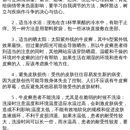
给病情带来负面影响，要学习自我调节的方法，胸怀豁达，树
立与疾病作斗争的决心与信心。
2，适当冷水浴：浸泡在含1杯苹果醋的冷水中，有助于止
痒。另一种方法是用塑料胶袋，包一些冰块直接敷在患部。
3，适当的晒太阳：太阳紫外线的牛皮癣，其中b型紫外线
效果最快。但过量的阳光可能会导致晒伤，所以牛皮癣患者得
到适当的注意的同时，其他网站应该穿防晒霜。温暖和干燥的
环境对牛皮癣的治疗有帮助，如果生活在潮湿的环境和患有牛
皮癣的人，应该考虑换个地方住。
4，避免皮肤损伤：受伤的皮肤往往容易发生新的病变。
因为皮肤创伤可能导致身体失去了控制。人们不应该有牛皮癣
的草莓，也应避免其他容易导致受伤的皮肤材料。
5，牛皮癣患者不能洗澡，尤其是在脆弱的时候不洗澡：
洗澡时注意温度和环境温度适应水温过高，会刺激皮肤病变，
造成不利影响;温度太低，不能有效地软化的规模和促进皮肤
血液循环，不利于皮损消退。如果水温低，患者的耐受性较
大，洗澡时间可以长一些，而水温高，患者的耐受性较差，要
短。