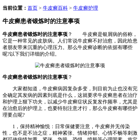
当前位置：
首页
>
牛皮癣百科
>
牛皮癣护理
牛皮癣患者锻炼时的注意事项
牛皮癣患者锻炼时的注意事项
？ 牛皮癣是银屑病的俗称，
它是一种常见的皮肤病。人们常说牛皮癣不好治愈，因此给患
者朋友带来沉重的心理压力。那么牛皮癣诊断的依据有哪些
呢?以下我们详细的介绍。
牛皮癣患者锻炼时的注意事项
？
大家都知道，牛皮癣病因复杂多变，到目前为止也没有完
全确定其发病的因素到底是什么，这就要求牛皮癣患者在治疗
和护理上狠下功夫，以减少牛皮癣症状反复发作频率，尤其是
在治愈后的护理上，也要特别注意才行，那么牛皮癣有哪些护
理要点呢?
1，保持精神愉悦：日常保健要注意，牛皮癣并无传染
性，也不是不治之症，精神紧张、情绪抑郁、心情不畅等刺激
都可使病情加重。紧张、急噪、恐惧、愤怒等心理因素，肯定