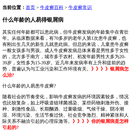
当前位置：
首页
>
牛皮癣百科
>
牛皮癣常识
什么年龄的人易得银屑病
其实任何年龄都可以患此病，但牛皮癣发病的年龄集中在青壮
年。从临床数据来看，有70多岁的老年人第1次患牛皮癣，也
有刚出生几天的新生儿就患此病。但总的来说，儿童患牛皮癣
一般女孩多与男孩。成人牛皮癣发病总体来看是男性多于女性
的，北方多于南方，城市多于农村。初发年龄男性大多为20-
39岁，女性多为15-39岁。近几年来发病率有上升和提前的趋
势，普遍认为与工业污染和工作环境有关。
》》》》银屑病怎
么治?
什么年龄的人易患牛皮癣?
随着社会的节奏变化，影响牛皮癣发病的环境因素较多，情况
也比较复杂，如上呼吸道链球菌感染、某些药物刺激外伤、接
种、刺激性食品、长期酗酒、过量吸烟、气候干燥、阴冷潮
湿、环境污染、生活节奏过快、社会竞争激烈、精神紧张和人
际关系不融洽引起的心理应激等。
》》》》你的银屑病是怎样
引起的?