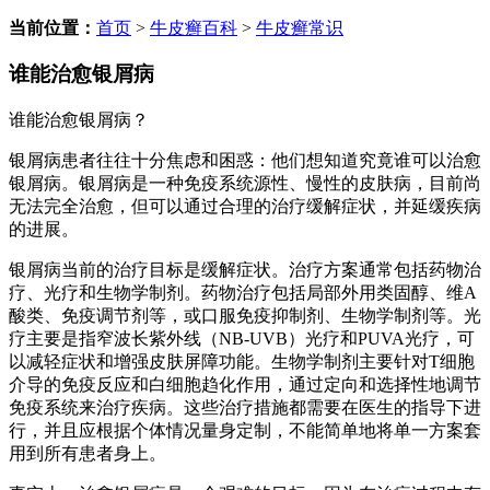
当前位置：
首页
>
牛皮癣百科
>
牛皮癣常识
谁能治愈银屑病
谁能治愈银屑病？
银屑病患者往往十分焦虑和困惑：他们想知道究竟谁可以治愈
银屑病。银屑病是一种免疫系统源性、慢性的皮肤病，目前尚
无法完全治愈，但可以通过合理的治疗缓解症状，并延缓疾病
的进展。
银屑病当前的治疗目标是缓解症状。治疗方案通常包括药物治
疗、光疗和生物学制剂。药物治疗包括局部外用类固醇、维A
酸类、免疫调节剂等，或口服免疫抑制剂、生物学制剂等。光
疗主要是指窄波长紫外线（NB-UVB）光疗和PUVA光疗，可
以减轻症状和增强皮肤屏障功能。生物学制剂主要针对T细胞
介导的免疫反应和白细胞趋化作用，通过定向和选择性地调节
免疫系统来治疗疾病。这些治疗措施都需要在医生的指导下进
行，并且应根据个体情况量身定制，不能简单地将单一方案套
用到所有患者身上。