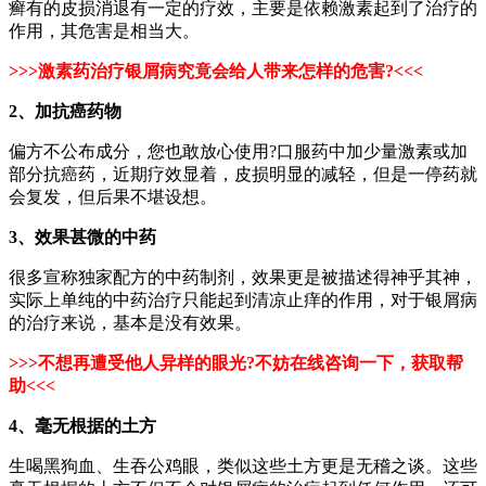
癣有的皮损消退有一定的疗效，主要是依赖激素起到了治疗的
作用，其危害是相当大。
>>>激素药治疗银屑病究竟会给人带来怎样的危害?<<<
2、加抗癌药物
偏方不公布成分，您也敢放心使用?口服药中加少量激素或加
部分抗癌药，近期疗效显着，皮损明显的减轻，但是一停药就
会复发，但后果不堪设想。
3、效果甚微的中药
很多宣称独家配方的中药制剂，效果更是被描述得神乎其神，
实际上单纯的中药治疗只能起到清凉止痒的作用，对于银屑病
的治疗来说，基本是没有效果。
>>>
不想再遭受他人异样的眼光?不妨在线咨询一下，获取帮
助
<<<
4、毫无根据的土方
生喝黑狗血、生吞公鸡眼，类似这些土方更是无稽之谈。这些