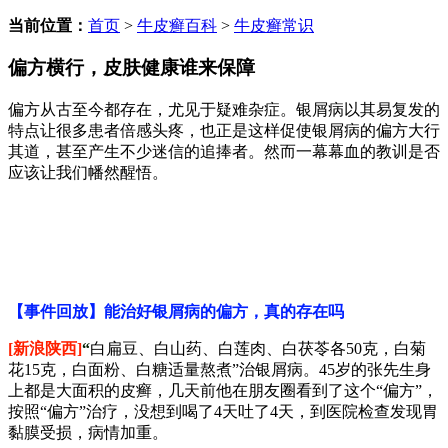
当前位置：
首页
>
牛皮癣百科
>
牛皮癣常识
偏方横行，皮肤健康谁来保障
偏方从古至今都存在，尤见于疑难杂症。银屑病以其易复发的
特点让很多患者倍感头疼，也正是这样促使银屑病的偏方大行
其道，甚至产生不少迷信的追捧者。然而一幕幕血的教训是否
应该让我们幡然醒悟。
【事件回放】能治好银屑病的偏方，真的存在吗
[新浪陕西]
“
白扁豆、白山药、白莲肉、白茯苓各50克，白菊
花15克，白面粉、白糖适量熬煮”治银屑病。45岁的张先生身
上都是大面积的皮癣，几天前他在朋友圈看到了这个“偏方”，
按照“偏方”治疗，没想到喝了4天吐了4天，到医院检查发现胃
黏膜受损，病情加重。