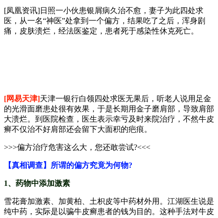
[凤凰资讯]日照一小伙患银屑病久治不愈，妻子为此四处求
医，从一名“神医”处拿到一个偏方，结果吃了之后，浑身剧
痛，皮肤溃烂，经法医鉴定，患者死于感染性休克死亡。
[网易天津]
天津一银行白领四处求医无果后，听老人说用足金
的光滑面磨患处很有效果，于是长期用金子磨肩部，导致肩部
大溃烂。到医院检查，医生表示幸亏及时来院治疗，不然牛皮
癣不仅治不好肩部还会留下大面积的疤痕。
>>>
偏方治疗危害这么大，您还敢尝试?
<<<
【真相调查】所谓的偏方究竟为何物?
1、药物中添加激素
雪花膏加激素、加黄柏、土枳皮等中药材外用。江湖医生说是
纯中药，实际是以骗牛皮癣患者的钱为目的。这种手法对牛皮