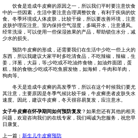
饮食是造成牛皮癣的原因之一，所以我们平时要注意饮食
中的一些因素，生活中要注意合理调整饮食，有利于疾病的饮
食。冬季环境或人体皮肤，比较干燥，所以要改善环境，注意
皮肤护理应注意。室内保持空气湿度，多喝开水，注意通风。
经常洗澡，可以使用一些保湿效果的产品，帮助锁住水分，减
少水的损失。
预防牛皮癣的形成，还需要我们在生活中少吃一些上火的
东西，所以我建议大家平时多吃清食品，不吃辣椒，辣椒，生
姜，洋葱，大蒜，等;少吃或不吃油炸食物，如油炸面团，蛋
糕，辣的食物;少吃或不吃鱼腥发物，如海鲜，牛肉和羊肉，
狗肉等。
冬天是造成牛皮癣的高发季节，所以在这个时候我们要尤
其注意，主要原因是冬季气候比较干燥，牛皮癣患者皮肤失水
速度。因此，建议牛皮癣，冬天很容易复发，应注意水。
女子牛皮癣在怀孕期间如何预防复发
？如果您还有其他的相关
问题，欢迎咨询我们的在线专家，我们竭诚为您服务，祝您早
日康复。
上一篇：
新生儿牛皮癣预防