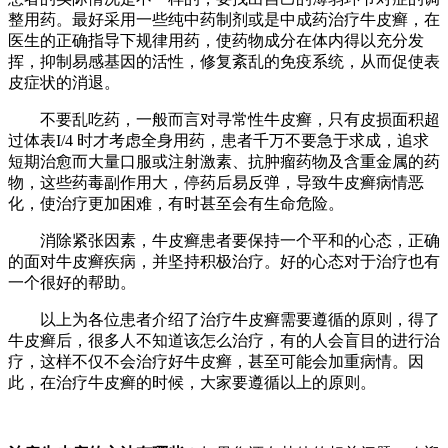
整用药。最好采用一些纯中药制剂或是中成药治疗牛皮癣，在
医生的正确指导下规律用药，使药物成分在体内得以充分发
挥，抑制易感基因的活性，修复紊乱的免疫系统，从而促使表
皮症状的消退。
不要乱吃药，一般而言对寻常性牛皮癣，只有皮损面积超
过体表I/4 时才考虑全身用药，患者千万不要急于求成，追求
短期治愈而大量口服或注射激素、抗肿瘤药物及含重金属的药
物，这些药毒副作用大，停药后易反弹，导致牛皮癣病情恶
化，使治疗更加困难，有时甚至会有生命危险。
消除紧张因素，牛皮癣患者要保持一个平和的心态，正确
的面对牛皮癣疾病，并坚持积极治疗。好的心态对于治疗也有
一个很好的帮助。
以上为各位患者介绍了治疗牛皮癣需要遵循的原则，得了
牛皮癣后，很多人不知道该怎么治疗，有的人会盲目的进行治
疗，这样不仅不会治疗好牛皮癣，甚至可能会加重病情。因
此，在治疗牛皮癣的时候，大家要遵循以上的原则。