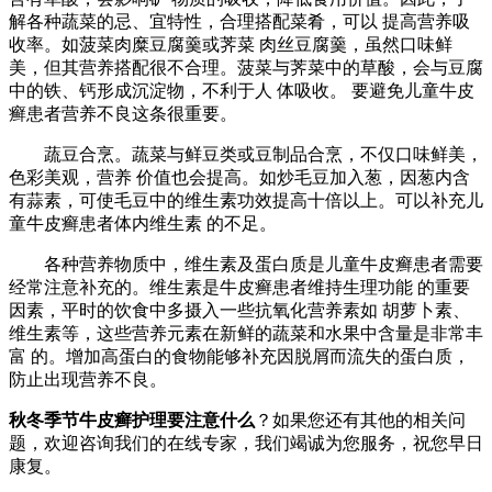
解各种蔬菜的忌、宜特性，合理搭配菜肴，可以 提高营养吸
收率。如菠菜肉糜豆腐羹或荠菜 肉丝豆腐羹，虽然口味鲜
美，但其营养搭配很不合理。菠菜与荠菜中的草酸，会与豆腐
中的铁、钙形成沉淀物，不利于人 体吸收。 要避免儿童牛皮
癣患者营养不良这条很重要。
蔬豆合烹。蔬菜与鲜豆类或豆制品合烹，不仅口味鲜美，
色彩美观，营养 价值也会提高。如炒毛豆加入葱，因葱内含
有蒜素，可使毛豆中的维生素功效提高十倍以上。可以补充儿
童牛皮癣患者体内维生素 的不足。
各种营养物质中，维生素及蛋白质是儿童牛皮癣患者需要
经常注意补充的。维生素是牛皮癣患者维持生理功能 的重要
因素，平时的饮食中多摄入一些抗氧化营养素如 胡萝卜素、
维生素等，这些营养元素在新鲜的蔬菜和水果中含量是非常丰
富 的。增加高蛋白的食物能够补充因脱屑而流失的蛋白质，
防止出现营养不良。
秋冬季节牛皮癣护理要注意什么
？如果您还有其他的相关问
题，欢迎咨询我们的在线专家，我们竭诚为您服务，祝您早日
康复。