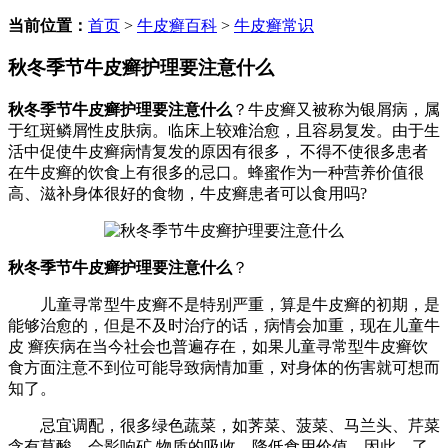
当前位置：
首页
>
牛皮癣百科
>
牛皮癣常识
秋冬季节牛皮癣护理要注意什么
秋冬季节牛皮癣护理要注意什么
？牛皮癣又被称为银屑病，属
于红斑鳞屑性皮肤病。临床上较难治愈，且容易复发。由于生
活中促使牛皮癣病情复发的原因有很多， 不得不使很多患者
在牛皮癣的饮食上有很多的忌口。蜂蜜作为一种营养价值很
高、滋补身体很好的食物，牛皮癣患者可以食用吗?
秋冬季节牛皮癣护理要注意什么
？
儿童寻常型牛皮癣不是特别严重，算是牛皮癣的初期，是
能够治愈的，但是不及时治疗的话，病情会加重，现在儿童牛
皮 癣疾病在当今社会也普遍存在，如果儿童寻常型牛皮癣饮
食方面注意不到位可能导致病情加重，对身体的伤害就可想而
知了。
忌宜调配，很多绿色蔬菜，如荠菜、菠菜、马兰头、芹菜
含有草酸，会影响矿 物质的吸收，降低食用价值。因此，了