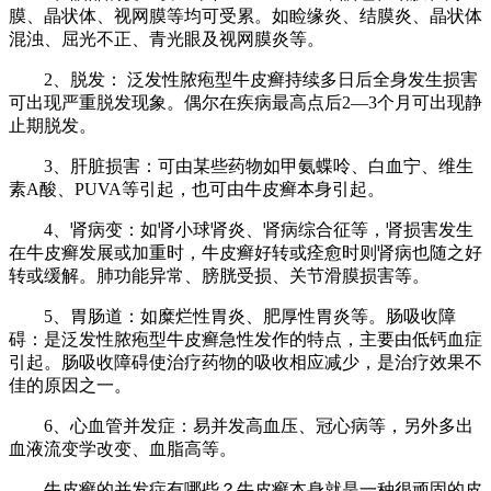
膜、晶状体、视网膜等均可受累。如睑缘炎、结膜炎、晶状体
混浊、屈光不正、青光眼及视网膜炎等。
2、脱发： 泛发性脓疱型牛皮癣持续多日后全身发生损害
可出现严重脱发现象。偶尔在疾病最高点后2—3个月可出现静
止期脱发。
3、肝脏损害：可由某些药物如甲氨蝶呤、白血宁、维生
素A酸、PUVA等引起，也可由牛皮癣本身引起。
4、肾病变：如肾小球肾炎、肾病综合征等，肾损害发生
在牛皮癣发展或加重时，牛皮癣好转或痊愈时则肾病也随之好
转或缓解。肺功能异常、膀胱受损、关节滑膜损害等。
5、胃肠道：如糜烂性胃炎、肥厚性胃炎等。肠吸收障
碍：是泛发性脓疱型牛皮癣急性发作的特点，主要由低钙血症
引起。肠吸收障碍使治疗药物的吸收相应减少，是治疗效果不
佳的原因之一。
6、心血管并发症：易并发高血压、冠心病等，另外多出
血液流变学改变、血脂高等。
牛皮癣的并发症有哪些？牛皮癣本身就是一种很顽固的皮