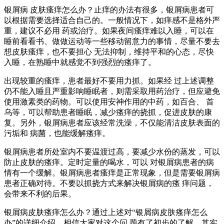
银屑病 皮肤瘙痒怎么办？止痒的办法有很多，银屑病患者可
以根据需要选择适合自己的。一般情况下，如痒感不是格外严
重，建议不必用 药或治疗。如果夜间瘙痒难以入睡，可以在
睡前看看书、做做运动等一些移动留意力的事情，尽量不要去
想皮肤瘙痒，也不要担心 无法抑制，维持平和的心态，尽快
入睡，在熟睡中就感觉不到强烈的瘙痒了。
出现较重的瘙痒，患者最好不要用力抓。如果经 过上述调整
仍不能入睡且严重影响睡眠者，则需采取用药治疗，但应避免
使用激素类的药物。可以使用安神作用的中药，如百合、 首
乌等，可以帮助患者睡眠，减少瘙痒的挠抓，促进皮肤的康
复。另外，银屑病患者应该经常洗澡，不仅能清洁皮肤表面的
污垢和 病菌，也能缓解瘙痒。
银屑病患者所处室内不要温渡过高，要减少水份的蒸发，可以
防止皮肤的瘙痒。定时定量的喝水，可以 对银屑病患者的病
情有一个缓解。银屑病患者瘙痒是正常现象，但是需要银屑病
患者正确对待。不要以抓挠方式来解决银屑病的瘙 痒问题，
会带来不利的后果。
银屑病皮肤瘙痒怎么办？通过上述对“银屑病皮肤瘙痒怎么
办”的详细介绍，相信大家对这个问 题有了初步的了解，其实