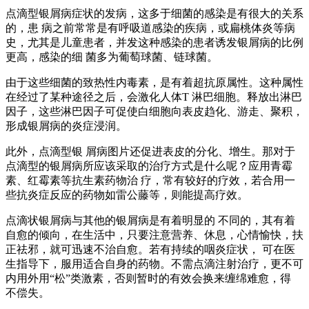
点滴型银屑病症状的发病，这多于细菌的感染是有很大的关系
的，患 病之前常常是有呼吸道感染的疾病，或扁桃体炎等病
史，尤其是儿童患者，并发这种感染的患者诱发银屑病的比例
更高，感染的细 菌多为葡萄球菌、链球菌。
由于这些细菌的致热性内毒素，是有着超抗原属性。这种属性
在经过了某种途径之后，会激化人体T 淋巴细胞。释放出淋巴
因子，这些淋巴因子可促使白细胞向表皮趋化、游走、聚积，
形成银屑病的炎症浸润。
此外，点滴型银 屑病图片还促进表皮的分化、增生。那对于
点滴型的银屑病所应该采取的治疗方式是什么呢？应用青霉
素、红霉素等抗生素药物治 疗，常有较好的疗效，若合用一
些抗炎症反应的药物如雷公藤等，则能提高疗效。
点滴状银屑病与其他的银屑病是有着明显的 不同的，其有着
自愈的倾向，在生活中，只要注意营养、休息，心情愉快，扶
正祛邪，就可迅速不治自愈。若有持续的咽炎症状， 可在医
生指导下，服用适合自身的药物。不需点滴注射治疗，更不可
内用外用“松”类激素，否则暂时的有效会换来缠绵难愈，得
不偿失。