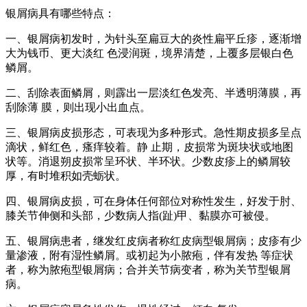
银屑病具有哪些特点：
一、银屑病初发时，为针头至扁豆大的炎性扁平丘疹，逐渐增
大为钱币、更大淡红 色浸润斑，境界清楚，上覆多层银白色
鳞屑。
二、刮除表面鳞屑，则霹出一层淡红色发亮、半透明薄膜，再
刮除薄 膜，则出现小出血点。
三、银屑病皮损形态，可表现为多种形式。急性期皮损多呈点
滴状，鲜红色，瘙痒较着。静 止期，皮损常为斑块状或地图
状等。消退朔皮损常呈环状、半环状。少数皮疹上的鳞屑较
厚，有时堆积如壳蛎状。
四、银屑病皮损，可在身体任何部位对称性发生，好发于肘、
膝关节伸侧和头部，少数病人指(趾)甲、黏膜亦可被侵。
五、银屑病患者，继发红皮病者称红皮病型银屑病；皮疹有少
量渗液，附有湿性鳞屑。或初起为小脓疱，伴有发热 等症状
者，称为脓疱型银屑病；合并关节病变者，称为关节型银屑
病。