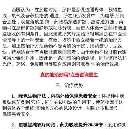
西医认为：在胚胎时期，脐部是胎儿连通母体，获得血
液，氧气及营养供给的 通道。脐在胚胎发育中，为腹壁 后闭
合之处，表皮角质层 薄，药物易穿透扩散，故渗透力强，药
物可在脐部扩散到静脉或动脉分枝，而进入体循环是药物能迅
速吸收的有利条件。因此短波脐穴疗法治疗银屑病是在中医理
论指导下的一种安全、有效、堪称中西医结合一绝的治疗方
法。加上该治疗方法药物不受胃酶的干扰，用药量少，见效
快，特别适合于有胃肠肝脏疾病患者，由于药物不经肝脏代谢
可减少毒副作用，因此是一条理想的给药途径。同时该疗法和
光疗、药浴、免疫吸附等联合应用则可取得 佳的治疗效果。
真的能治好吗?点击咨询医生
三、治疗优势
1、绿色生物疗法，内病外治保障患者安全：
将提纯中药
敷贴或艾灸到 穴位，同时在磁能波的作用下，使药物因子送
到身体各个组织;其独具匠心的风冷设计，能防止皮肤烫伤，
保障患者安全。
2、超微提纯双疗同治，药力吸收提升20-30倍：
采用超微