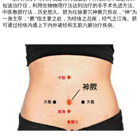
短波治疗仪，利用生物物理疗法达到治疗的非手术先进方法。
中医敷脐疗法，历史悠久。脐为任脉要穴神厥穴所在，“神”为
一身主宰，“厥”指主要之处，为经络之总枢，经气之江海。脐
可通过经络沟通上下内外诸经和五脏六腑治疗疾病。