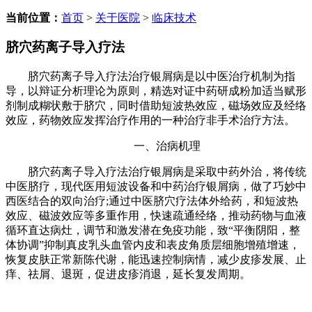
当前位置：
首页
>
关于医院
>
临床技术
脐穴药离子导入疗法
脐穴药离子导入疗法治疗银屑病是以中医治疗机制为指
导，以辩证分析理论为原则，精选对证中药研成粉加适当赋形
剂制成糊状敷于脐穴，同时借助短波热效应，磁场效应及经络
效应，药物效应发挥治疗作用的一种治疗非手术治疗方法。
一、治病机理
脐穴药离子导入疗法治疗银屑病是采取中药外治，将传统
中医脐疗，现代医用短波设备和中药治疗银屑病，做了巧妙中
西医结合的双向治疗;通过中医脐穴疗法体外给药，和短波热
效应、磁波效应等多重作用，快速疏通经络，推动药物与血液
循环直达病灶，调节和激发潜在免疫功能，致“平衡阴阳，整
体协调”抑制真皮乳头血管内皮和表皮角质层细胞增殖增速，
恢复皮肤正常新陈代谢，能迅速控制病情，减少皮疹发展、止
痒、祛屑、退斑，促进皮疹消退，延长复发周期。