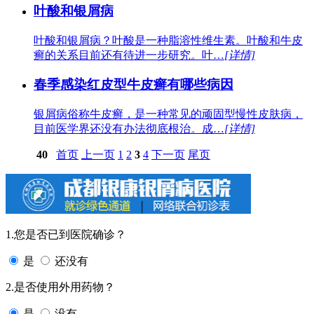
叶酸和银屑病
叶酸和银屑病？叶酸是一种脂溶性维生素。叶酸和牛皮
癣的关系目前还有待进一步研究。叶…
[详情]
春季感染红皮型牛皮癣有哪些病因
银屑病俗称牛皮癣，是一种常见的顽固型慢性皮肤病，
目前医学界还没有办法彻底根治。成…
[详情]
40
首页
上一页
1
2
3
4
下一页
尾页
1.您是否已到医院确诊？
是
还没有
2.是否使用外用药物？
是
没有