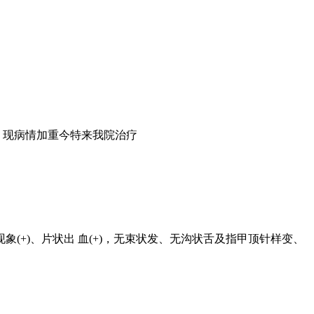
，现病情加重今特来我院治疗
+)、片状出 血(+)，无束状发、无沟状舌及指甲顶针样变、