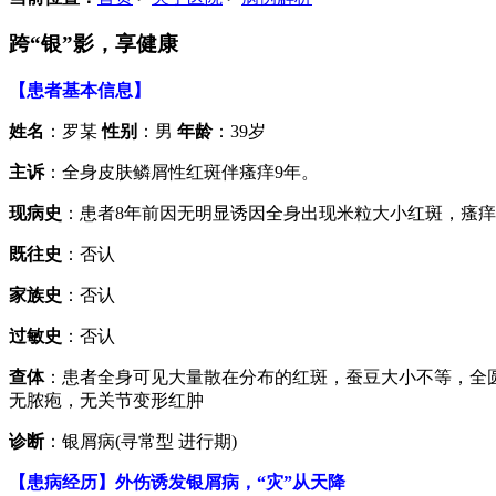
跨“银”影，享健康
【患者基本信息】
姓名
：罗某
性别
：男
年龄
：39岁
主诉
：全身皮肤鳞屑性红斑伴瘙痒9年。
现病史
：患者8年前因无明显诱因全身出现米粒大小红斑，瘙
既往史
：否认
家族史
：否认
过敏史
：否认
查体
：患者全身可见大量散在分布的红斑，蚕豆大小不等，全圆
无脓疱，无关节变形红肿
诊断
：银屑病(寻常型 进行期)
【患病经历】外伤诱发银屑病，“灾”从天降